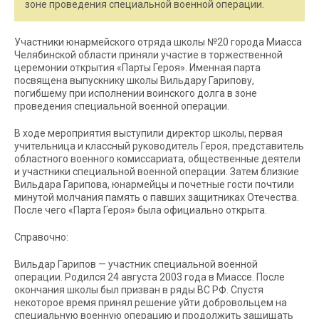
зоне проведения специальной военной операции.
Участники юнармейского отряда школы №20 города Миасса
Челябинской области приняли участие в торжественной
церемонии открытия «Парты Героя». Именная парта
посвящена выпускнику школы Вильдару Гарипову,
погибшему при исполнении воинского долга в зоне
проведения специальной военной операции.
В ходе мероприятия выступили директор школы, первая
учительница и классный руководитель Героя, представитель
областного военного комиссариата, общественные деятели
и участники специальной военной операции. Затем близкие
Вильдара Гарипова, юнармейцы и почетные гости почтили
минутой молчания память о павших защитниках Отечества.
После чего «Парта Героя» была официально открыта.
Справочно:
Вильдар Гарипов — участник специальной военной
операции. Родился 24 августа 2003 года в Миассе. После
окончания школы был призван в ряды ВС РФ. Спустя
некоторое время принял решение уйти добровольцем на
специальную военную операцию и продолжить защищать