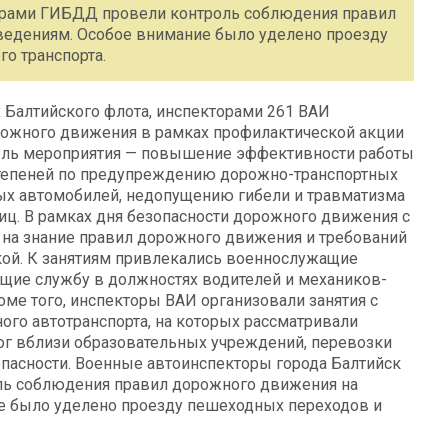
орами ГИБДД провели контроль соблюдения правил
ведениям. Особое внимание было уделено проезду
о транспорта.
х Балтийского флота, инспекторами 261 ВАИ
рожного движения в рамках профилактической акции
цель мероприятия — повышение эффективности работы
степеней по предупреждению дорожно-транспортных
ых автомобилей, недопущению гибели и травматизма
иц. В рамках дня безопасности дорожного движения с
в на знание правил дорожного движения и требований
кой. К занятиям привлекались военнослужащие
ящие службу в должностях водителей и механиков-
оме того, инспекторы ВАИ организовали занятия с
го автотранспорта, на которых рассматривали
ог вблизи образовательных учреждений, перевозки
опасности. Военные автоинспекторы города Балтийск
ль соблюдения правил дорожного движения на
е было уделено проезду пешеходных переходов и