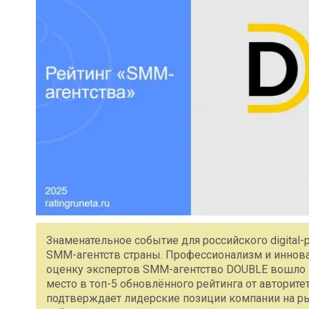
Знаменательное событие для российского digital
SMM-агентств страны. Профессионализм и инно
оценку экспертов SMM-агентство DOUBLE вошло в 
место в топ-5 обновлённого рейтинга от авторите
подтверждает лидерские позиции компании на р