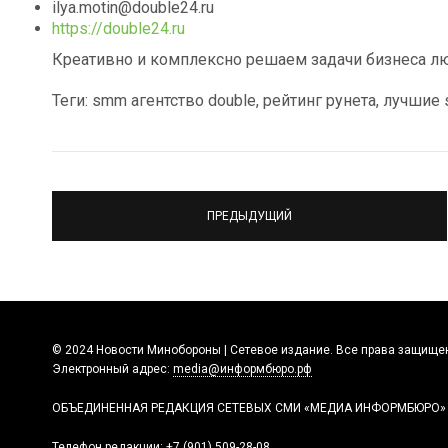
ilya.motin@double24.ru
https://double24.ru
Креативно и комплексно решаем задачи бизнеса л
Теги: smm агентство double, рейтинг рунета, лучшие
ПРЕДЫДУЩИЙ
© 2024 Новости Минобороны | Сетевое издание. Все права защище
Электронный адрес:
media@информбюро.рф
ОБЪЕДИНЕННАЯ РЕДАКЦИЯ СЕТЕВЫХ СМИ «МЕДИА ИНФОРМБЮРО»
Телефон редакции:
+7 (901) 509-28-08