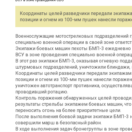
Координаты целей разведчики передали экипаж
позиции и огнем из 100-мм пушек нанесли пораже
Военнослужащие мотострелковых подразделений гр
специально военной операции в своей зоне ответс
Экипажи боевых машин пехоты БМП-3 ежедневно 
ВСУ в зоне проведения специально военной операц
В этот раз экипажи БМП-3, оказывая огневую под
штурмовых подразделений, уничтожили блиндажи, 
Координаты целей разведчики передали экипажам
позиции и огнем из 100-мм пушек нанесли поражени
уничтожен автотранспорт противника, осуществляв
проводивший ротацию.
Контроль поражения обнаруженных целей проводил
результаты стрельбы экипажем боевых машин, что
переносить огонь на более приоритетные цели.
После выполнения боевой задачи экипажи БМП-3 н
совершили марш в безопасный район.
В ходе выполнения задач бронегруппы в зоне про