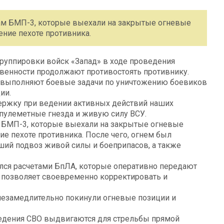
ам БМП-3, которые выехали на закрытые огневые
ние пехоте противника.
уппировки войск «Запад» в ходе проведения
твенности продолжают противостоять противнику.
выполняют боевые задачи по уничтожению боевиков
ии.
держку при ведении активных действий наших
пулеметные гнезда и живую силу ВСУ.
 БМП-3, которые выехали на закрытые огневые
е пехоте противника. После чего, огнем был
ший подвоз живой силы и боеприпасов, а также
ся расчетами БпЛА, которые оперативно передают
 позволяет своевременно корректировать и
езамедлительно покинули огневые позиции и
ведения СВО выдвигаются для стрельбы прямой