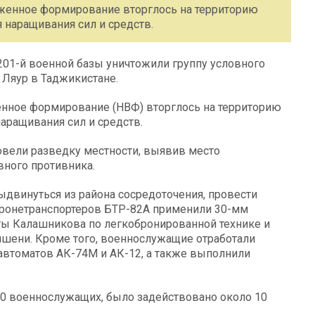
уженное формирование вторглось на территорию
 наращивания сил и средств.
01-й военной базы уничтожили группу условного
 Ляур в Таджикистане.
енное формирование (НВФ) вторглось на территорию
наращивания сил и средств.
овели разведку местности, выявив место
вного противника.
двинуться из района сосредоточения, провести
бронетранспортеров БТР-82А применили 30-мм
ты Калашникова по легкобронированной технике и
ишени. Кроме того, военнослужащие отработали
автоматов АК-74М и АК-12, а также выполнили
100 военнослужащих, было задействовано около 10