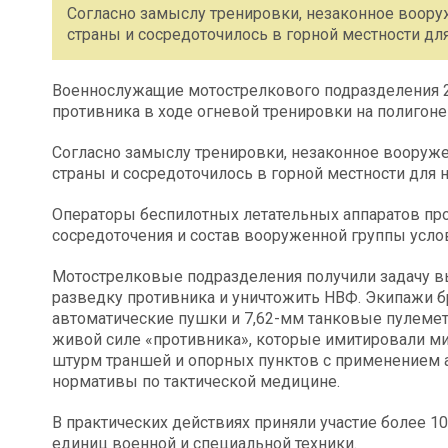
Согласно замыслу тренировки, незаконное воор
страны и сосредоточилось в горной местности для
Военнослужащие мотострелкового подразделения 2
противника в ходе огневой тренировки на полигоне
Согласно замыслу тренировки, незаконное вооруж
страны и сосредоточилось в горной местности для 
Операторы беспилотных летательных аппаратов пр
сосредоточения и состав вооруженной группы усло
Мотострелковые подразделения получили задачу вы
разведку противника и уничтожить НВФ. Экипажи 
автоматические пушки и 7,62-мм танковые пулеме
живой силе «противника», которые имитировали м
штурм траншей и опорных пунктов с применением 
нормативы по тактической медицине.
В практических действиях приняли участие более 
единиц военной и специальной техники.