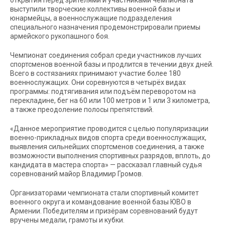
открытия перед зрителями и участниками чемпионата
выступили творческие коллективы военной базы и
юнармейцы, а военнослужащие подразделения
специального назначения продемонстрировали приемы
армейского рукопашного боя.
Чемпионат соединения собрал среди участников лучших
спортсменов военной базы и продлится в течении двух дней.
Всего в состязаниях принимают участие более 180
военнослужащих. Они соревнуются в четырёх видах
программы: подтягивания или подъём переворотом на
перекладине, бег на 60 или 100 метров и 1 или 3 километра,
а также преодоление полосы препятствий.
«Данное мероприятие проводится с целью популяризации
военно-прикладных видов спорта среди военнослужащих,
выявления сильнейших спортсменов соединения, а также
возможности выполнения спортивных разрядов, вплоть, до
кандидата в мастера спорта» — рассказал главный судья
соревнований майор Владимир Громов.
Организаторами чемпионата стали спортивный комитет
военного округа и командование военной базы ЮВО в
Армении. Победителям и призёрам соревнований будут
вручены медали, грамоты и кубки.