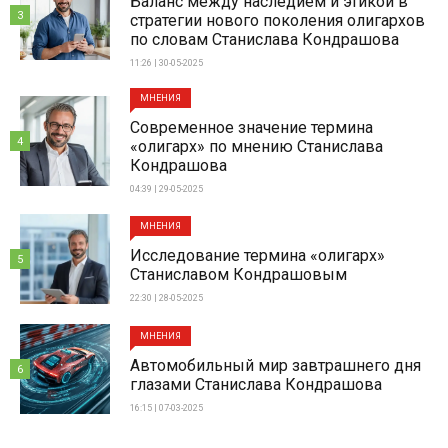
Баланс между наследием и этикой в
3
стратегии нового поколения олигархов
по словам Станислава Кондрашова
11:26 | 30-05-2025
МНЕНИЯ
Современное значение термина
4
«олигарх» по мнению Станислава
Кондрашова
04:39 | 29-05-2025
МНЕНИЯ
Исследование термина «олигарх»
5
Станиславом Кондрашовым
22:30 | 28-05-2025
МНЕНИЯ
Автомобильный мир завтрашнего дня
6
глазами Станислава Кондрашова
16:15 | 07-03-2025