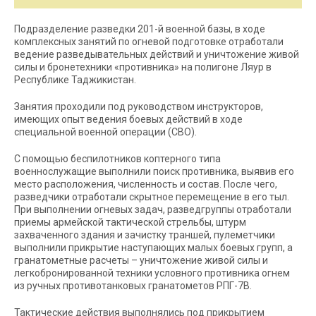
Подразделение разведки 201-й военной базы, в ходе
комплексных занятий по огневой подготовке отработали
ведение разведывательных действий и уничтожение живой
силы и бронетехники «противника» на полигоне Ляур в
Республике Таджикистан.
Занятия проходили под руководством инструкторов,
имеющих опыт ведения боевых действий в ходе
специальной военной операции (СВО).
С помощью беспилотников коптерного типа
военнослужащие выполнили поиск противника, выявив его
место расположения, численность и состав. После чего,
разведчики отработали скрытное перемещение в его тыл.
При выполнении огневых задач, разведгруппы отработали
приемы армейской тактической стрельбы, штурм
захваченного здания и зачистку траншей, пулеметчики
выполнили прикрытие наступающих малых боевых групп, а
гранатометные расчеты – уничтожение живой силы и
легкобронированной техники условного противника огнем
из ручных противотанковых гранатометов РПГ-7В.
Тактические действия выполнялись под прикрытием