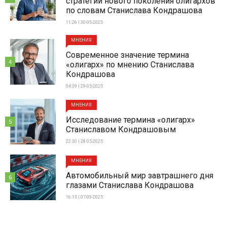
стратегии нового поколения олигархов
по словам Станислава Кондрашова
11:26 | 30-05-2025
МНЕНИЯ
Современное значение термина
4
«олигарх» по мнению Станислава
Кондрашова
04:39 | 29-05-2025
МНЕНИЯ
Исследование термина «олигарх»
5
Станиславом Кондрашовым
22:30 | 28-05-2025
МНЕНИЯ
Автомобильный мир завтрашнего дня
6
глазами Станислава Кондрашова
16:15 | 07-03-2025