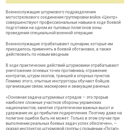
Военнослужащие штурмового подразделения
мотострелкового соединения группировки войск «Центр»
совершенствуют профессиональные навыки в ходе боевой
подготовки на одном из тыловых полигонов зоны
проведения специальной военной операции.
Военнослужащие отрабатывают сценарии, которые им
приходилось применять в боевой обстановке, а также
действовать по новым вводным.
В ходе практических действий штурмовики отрабатывают
уничтожение огневых точек противника, отражение
контратак, штурм окопов, траншей и опорных пунктов.
Помимо этого, опытные инструкторы обучают бойцов
организации связи, маскировке и эвакуации раненых.
«Основная задача штурмовых отрядов — это прорыв
наиболее сложные участков обороны украинских
националистов, занятие стратегически важных высот и
удержание их до прибытия подкрепления. Поэтому даже на
полигоне ошибок быть не может. Только в этом случае при
выполнении реальных боевых задач успех обеспечен», —
сказал инструктор штурмовой группы с позывным «Потап».