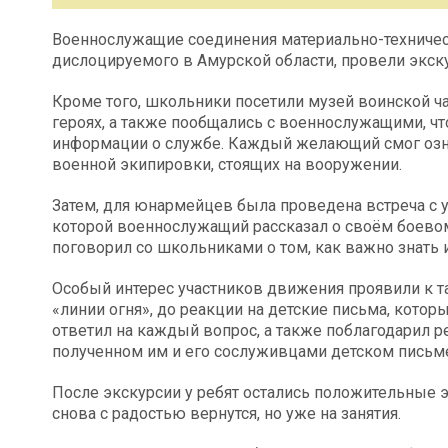
Военнослужащие соединения материально-техническ
дислоцируемого в Амурской области, провели экс
Кроме того, школьники посетили музей воинской час
героях, а также пообщались с военнослужащими, ч
информации о службе. Каждый желающий смог озна
военной экипировки, стоящих на вооружении.
Затем, для юнармейцев была проведена встреча с у
которой военнослужащий рассказал о своём боевом
поговорил со школьниками о том, как важно знать 
Особый интерес участников движения проявили к та
«линии огня», до реакции на детские письма, котор
ответил на каждый вопрос, а также поблагодарил 
полученном им и его сослуживцами детском письм
После экскурсии у ребят остались положительные 
снова с радостью вернутся, но уже на занятия.