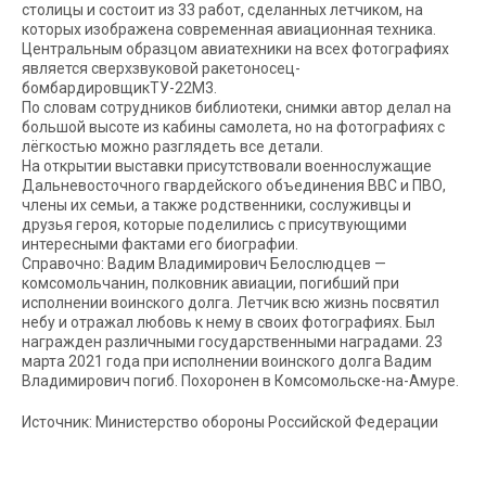
столицы и состоит из 33 работ, сделанных летчиком, на
которых изображена современная авиационная техника.
Центральным образцом авиатехники на всех фотографиях
является сверхзвуковой ракетоносец-
бомбардировщикТУ-22М3.
По словам сотрудников библиотеки, снимки автор делал на
большой высоте из кабины самолета, но на фотографиях с
лёгкостью можно разглядеть все детали.
На открытии выставки присутствовали военнослужащие
Дальневосточного гвардейского объединения ВВС и ПВО,
члены их семьи, а также родственники, сослуживцы и
друзья героя, которые поделились с присутвующими
интересными фактами его биографии.
Справочно: Вадим Владимирович Белослюдцев —
комсомольчанин, полковник авиации, погибший при
исполнении воинского долга. Летчик всю жизнь посвятил
небу и отражал любовь к нему в своих фотографиях. Был
награжден различными государственными наградами. 23
марта 2021 года при исполнении воинского долга Вадим
Владимирович погиб. Похоронен в Комсомольске-на-Амуре.
Источник: Министерство обороны Российской Федерации