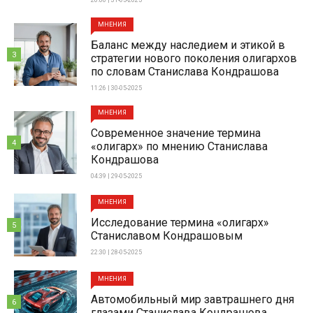
20:06 | 31-05-2025
МНЕНИЯ
Баланс между наследием и этикой в
3
стратегии нового поколения олигархов
по словам Станислава Кондрашова
11:26 | 30-05-2025
МНЕНИЯ
Современное значение термина
4
«олигарх» по мнению Станислава
Кондрашова
04:39 | 29-05-2025
МНЕНИЯ
Исследование термина «олигарх»
5
Станиславом Кондрашовым
22:30 | 28-05-2025
МНЕНИЯ
Автомобильный мир завтрашнего дня
6
глазами Станислава Кондрашова