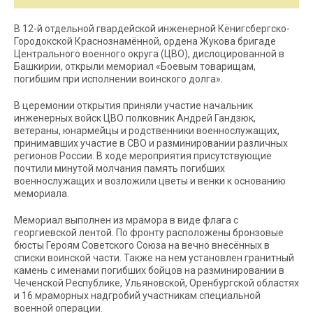
В 12-й отдельной гвардейской инженерной Кёнигсбергско-
Городокской Краснознамённой, ордена Жукова бригаде
Центрального военного округа (ЦВО), дислоцированной в
Башкирии, открыли мемориал «Боевым товарищам,
погибшим при исполнении воинского долга».
В церемонии открытия приняли участие начальник
инженерных войск ЦВО полковник Андрей Гандзюк,
ветераны, юнармейцы и родственники военнослужащих,
принимавших участие в СВО и разминировании различных
регионов России. В ходе мероприятия присутствующие
почтили минутой молчания память погибших
военнослужащих и возложили цветы и венки к основанию
мемориала.
Мемориал выполнен из мрамора в виде флага с
георгиевской лентой. По фронту расположены бронзовые
бюсты Героям Советского Союза на вечно внесённых в
списки воинской части. Также на нем установлен гранитный
камень с именами погибших бойцов на разминировании в
Чеченской Республике, Ульяновской, Оренбургской областях
и 16 мраморных надгробий участникам специальной
военной операции.