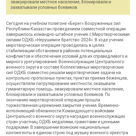
эвакуировали местное население, блокировали и
захватывали условных боевиков.
Сегодня на учебном полигоне «Берег» Вооруженных сил
Республики Казахстан проведением совместной операции
завершилось командно-штабное учение с Миротворческими
силами ОДКБ «Нерушимое братство-2024». В ходе учения
миротворческая операция проводилась в целях
стабилизации обстановки в районах потенциальных
конфликтов и обеспечения условий для их справедливого и
мирного урегулирования. Военнослужащие Центрального
военного округа в составе Коллективных миротворческих
сил ОДКБ совместно решали миротворческие задачи на
контрольно-пропускных пунктах, пунктах приема беженцев,
осуществляли патрулирование местности, оказывали
гуманитарную помощь, эвакуировали местное население,
блокировали и захватывали условных боевиков. По
окончанию миротворческой операции прошла
торжественная церемония закрытия учения. Временно-
исполняющий обязанности Командующего войсками
Центрального военного округа наградил военнослужащих
стран-участниц ОДКБ медалями, грамотами и ценными
подарками. В завершении воинские национальные
контингенты в едином строю под музыку военного оркестра