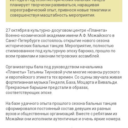
планирует творчески развиваться, наращивая
хореографический опыт, привнося новые тематики и
совершенствуя масштабность мероприятия.
27 октября в культурно-досуговом центре «Планета»
Военно-космической академии имени А.Ф. Можайского в
Санкт-Петербурге состоялось открытие нового сезона
исторических бальных танцев. Мероприятие, полностью
стилизованное под культурную эпоху барокко, прошло по
всем правилам и законам петровских ассамблей.
Организаторы бала под руководством начальника
«Планеты» Татьяны Тиуновой учли многие нюансы русского
и европейского этикета тех времен. Со сцены звучала живая
фортепианная музыка Генделя, Баха, Моцарта и Вивальди.
Прекрасные барышни предстали в образах,
соответствующих эпохе.
На базе удачного опыта прошлого сезона бальных танцев
сформировался постоянный состав девушек из разных
вузов и общественных организаций. Вместе с ребятами из
Можайки они исполнили аутентичные и очень яркие номера.