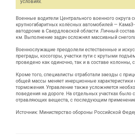
условиях.
Военные водители Центрального военного округа
крупногабаритных колёсных автомобилей — КамаЗ-
автодроме в Свердловской области. Личный состав
км. Выполнение задач осложнял массивный снегопа
Военнослужащие преодолели естественные и искус
преграды, косогоры, участки пути с крутыми подъё
проведено как одиночно, так и в составе колонны
Кроме того, специалисты отработали заезды с при
общей массы меняет инерционные характеристики с
торможения. Управление также усложняется необх
поведения на дороге. На отдельных участках было
отравляющих веществ, с последующим применение
Источник: Министерство обороны Российской Феде